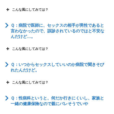
こんな風にしてみては？
Ｑ：病院で医師に、セックスの相手が男性であると
言わなかったので、誤診されているのではと不安な
んだけど…。
こんな風にしてみては？
Ｑ：いつからセックスしていいのか病院で聞きそび
れたんだけど。
こんな風にしてみては？
男子のためのSTDハンドブック（ヴィー
ブヘルスケア株式会社）
Ｑ：性病科というと、何だか行きにくいし、家族と
一緒の健康保険なので親にバレそうでいや